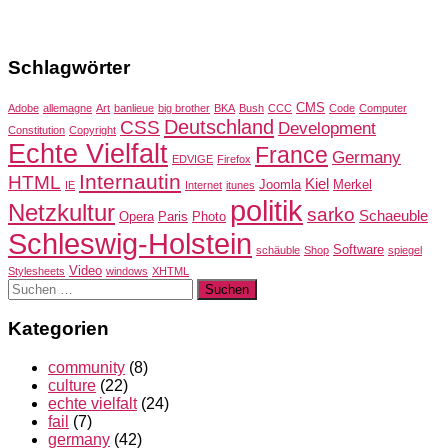
Schlagwörter
CMS
Adobe
allemagne
Art
banlieue
big brother
BKA
Bush
CCC
Code
Computer
Deutschland
CSS
Development
Constitution
Copyright
Echte Vielfalt
France
Germany
EDVIGE
Firefox
Internautin
HTML
Kiel
Joomla
Merkel
IE
Internet
itunes
politik
Netzkultur
sarko
Schaeuble
Opera
Paris
Photo
Schleswig-Holstein
Software
schäuble
Shop
spiegel
Video
Stylesheets
windows
XHTML
Suchen
nach:
Kategorien
community
(8)
culture
(22)
echte vielfalt
(24)
fail
(7)
germany
(42)