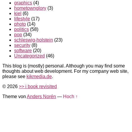
graphics
(4)
hometownglory
(3)
kiel
(6)
lifestyle
(17)
photo
(14)
politics
(58)
pop
(34)
schleswig-holstein
(23)
security
(8)
software
(20)
Uncategorized
(46)
This blog is (mostly) personal. Although you may find some
thoughts about web development. For my company web site,
please see
kikmedia.de
.
© 2026
>> i book revisited
Theme von
Anders Norén
—
Hoch ↑