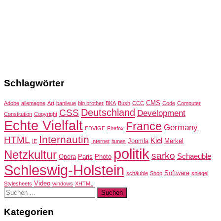
Schlagwörter
CMS
Adobe
allemagne
Art
banlieue
big brother
BKA
Bush
CCC
Code
Computer
Deutschland
CSS
Development
Constitution
Copyright
Echte Vielfalt
France
Germany
EDVIGE
Firefox
Internautin
HTML
Kiel
Joomla
Merkel
IE
Internet
itunes
politik
Netzkultur
sarko
Schaeuble
Opera
Paris
Photo
Schleswig-Holstein
Software
schäuble
Shop
spiegel
Video
Stylesheets
windows
XHTML
Suchen
nach:
Kategorien