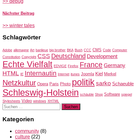
>> debug
Nächster Beitrag
>> winter tales
Schlagwörter
CMS
Adobe
allemagne
Art
banlieue
big brother
BKA
Bush
CCC
Code
Computer
Deutschland
CSS
Development
Constitution
Copyright
Echte Vielfalt
France
Germany
EDVIGE
Firefox
Internautin
HTML
Kiel
Joomla
Merkel
IE
Internet
itunes
politik
Netzkultur
sarko
Schaeuble
Opera
Paris
Photo
Schleswig-Holstein
Software
schäuble
Shop
spiegel
Video
Stylesheets
windows
XHTML
Suchen
nach:
Kategorien
community
(8)
culture
(22)