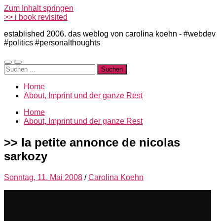
Zum Inhalt springen
>> i book revisited
established 2006. das weblog von carolina koehn - #webdev
#politics #personalthoughts
Mobile-
Suchfeld
Suchen
Menü
ein-/ausblenden
nach:
ein-/ausblenden
Home
About, Imprint und der ganze Rest
Home
About, Imprint und der ganze Rest
>> la petite annonce de nicolas
sarkozy
Sonntag, 11. Mai 2008
/
Carolina Koehn