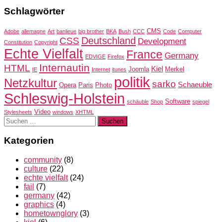
Schlagwörter
CMS
Adobe
allemagne
Art
banlieue
big brother
BKA
Bush
CCC
Code
Computer
Deutschland
CSS
Development
Constitution
Copyright
Echte Vielfalt
France
Germany
EDVIGE
Firefox
Internautin
HTML
Kiel
Joomla
Merkel
IE
Internet
itunes
politik
Netzkultur
sarko
Schaeuble
Opera
Paris
Photo
Schleswig-Holstein
Software
schäuble
Shop
spiegel
Video
Stylesheets
windows
XHTML
Suchen
nach:
Kategorien
community
(8)
culture
(22)
echte vielfalt
(24)
fail
(7)
germany
(42)
graphics
(4)
hometownglory
(3)