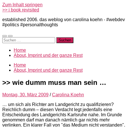
Zum Inhalt springen
>> i book revisited
established 2006. das weblog von carolina koehn - #webdev
#politics #personalthoughts
Mobile-
Suchfeld
Suchen
Menü
ein-/ausblenden
nach:
ein-/ausblenden
Home
About, Imprint und der ganze Rest
Home
About, Imprint und der ganze Rest
>> wie dumm muss man sein …
Montag, 30. März 2009
/
Carolina Koehn
… um sich als Richter am Landgericht zu qualifizieren?
Reichlich dumm – diesen Verdacht legt jedenfalls eine
Entscheidung des Landgerichts Karlsruhe nahe. Im Grunde
genommen darf man danach nämlich gar nichts mehr
verlinken. Ein klarer Fall von "das Medium nicht verstanden".