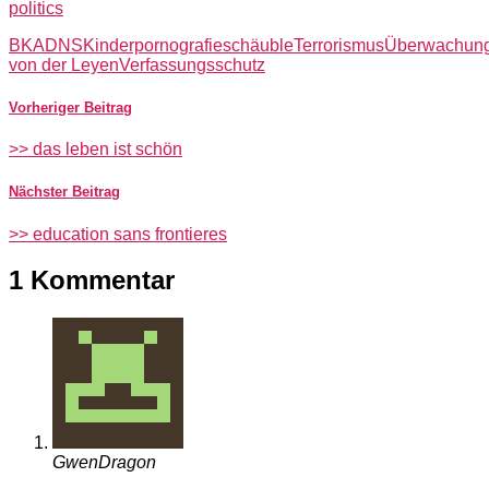
politics
BKA
DNS
Kinderpornografie
schäuble
Terrorismus
Überwachun
von der Leyen
Verfassungsschutz
Vorheriger Beitrag
>> das leben ist schön
Nächster Beitrag
>> education sans frontieres
1 Kommentar
GwenDragon