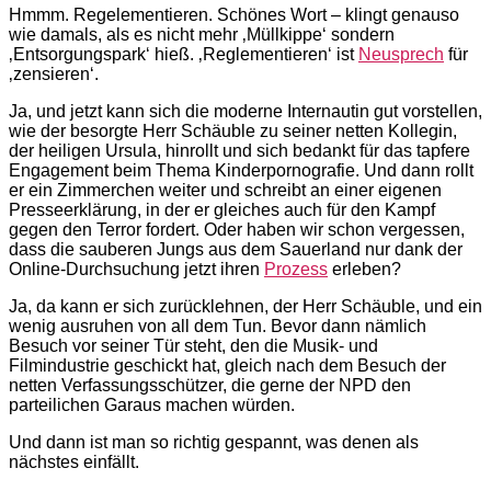
Hmmm. Regelementieren. Schönes Wort – klingt genauso
wie damals, als es nicht mehr ‚Müllkippe‘ sondern
‚Entsorgungspark‘ hieß. ‚Reglementieren‘ ist
Neusprech
für
‚zensieren‘.
Ja, und jetzt kann sich die moderne Internautin gut vorstellen,
wie der besorgte Herr Schäuble zu seiner netten Kollegin,
der heiligen Ursula, hinrollt und sich bedankt für das tapfere
Engagement beim Thema Kinderpornografie. Und dann rollt
er ein Zimmerchen weiter und schreibt an einer eigenen
Presseerklärung, in der er gleiches auch für den Kampf
gegen den Terror fordert. Oder haben wir schon vergessen,
dass die sauberen Jungs aus dem Sauerland nur dank der
Online-Durchsuchung jetzt ihren
Prozess
erleben?
Ja, da kann er sich zurücklehnen, der Herr Schäuble, und ein
wenig ausruhen von all dem Tun. Bevor dann nämlich
Besuch vor seiner Tür steht, den die Musik- und
Filmindustrie geschickt hat, gleich nach dem Besuch der
netten Verfassungsschützer, die gerne der NPD den
parteilichen Garaus machen würden.
Und dann ist man so richtig gespannt, was denen als
nächstes einfällt.