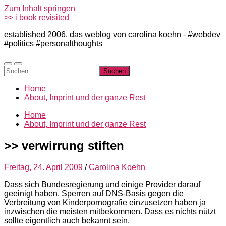
Zum Inhalt springen
>> i book revisited
established 2006. das weblog von carolina koehn - #webdev
#politics #personalthoughts
Mobile-
Suchfeld
Suchen
Menü
ein-/ausblenden
nach:
ein-/ausblenden
Home
About, Imprint und der ganze Rest
Home
About, Imprint und der ganze Rest
>> verwirrung stiften
Freitag, 24. April 2009
/
Carolina Koehn
Dass sich Bundesregierung und einige Provider darauf
geeinigt haben, Sperren auf DNS-Basis gegen die
Verbreitung von Kinderpornografie einzusetzen haben ja
inzwischen die meisten mitbekommen. Dass es nichts nützt
sollte eigentlich auch bekannt sein.