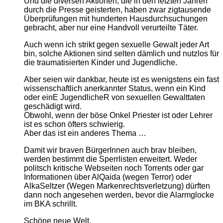
Und die diversen Aktionen, die in den letzten Jahren
durch die Presse geisterten, haben zwar zigtausende
Überprüfungen mit hunderten Hausdurchsuchungen
gebracht, aber nur eine Handvoll verurteilte Täter.
Auch wenn ich strikt gegen sexuelle Gewalt jeder Art
bin, solche Aktionen sind selten dämlich und nutzlos für
die traumatisierten Kinder und Jugendliche.
Aber seien wir dankbar, heute ist es wenigstens ein fast
wissenschaftlich anerkannter Status, wenn ein Kind
oder einE JugendlicheR von sexuellen Gewalttaten
geschädigt wird.
Obwohl, wenn der böse Onkel Priester ist oder Lehrer
ist es schon öfters schwierig.
Aber das ist ein anderes Thema …
Damit wir braven BürgerInnen auch brav bleiben,
werden bestimmt die Sperrlisten erweitert. Weder
politsch kritische Webseiten noch Torrents oder gar
Informationen über AlQaida (wegen Terror) oder
AlkaSeltzer (Wegen Markenrechtsverletzung) dürften
dann noch angesehen werden, bevor die Alarmglocke
im BKA schrillt.
Schöne neue Welt.