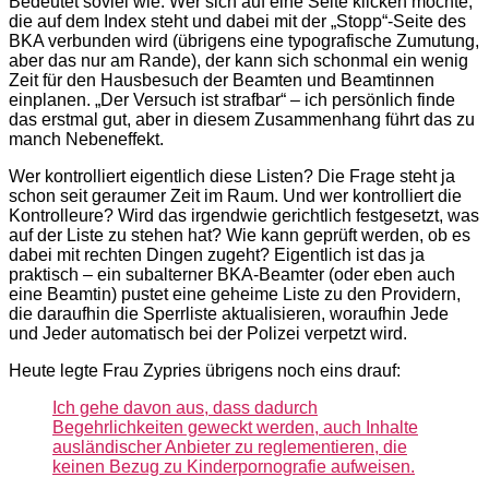
Bedeutet soviel wie: Wer sich auf eine Seite klicken möchte,
die auf dem Index steht und dabei mit der „Stopp“-Seite des
BKA verbunden wird (übrigens eine typografische Zumutung,
aber das nur am Rande), der kann sich schonmal ein wenig
Zeit für den Hausbesuch der Beamten und Beamtinnen
einplanen. „Der Versuch ist strafbar“ – ich persönlich finde
das erstmal gut, aber in diesem Zusammenhang führt das zu
manch Nebeneffekt.
Wer kontrolliert eigentlich diese Listen? Die Frage steht ja
schon seit geraumer Zeit im Raum. Und wer kontrolliert die
Kontrolleure? Wird das irgendwie gerichtlich festgesetzt, was
auf der Liste zu stehen hat? Wie kann geprüft werden, ob es
dabei mit rechten Dingen zugeht? Eigentlich ist das ja
praktisch – ein subalterner BKA-Beamter (oder eben auch
eine Beamtin) pustet eine geheime Liste zu den Providern,
die daraufhin die Sperrliste aktualisieren, woraufhin Jede
und Jeder automatisch bei der Polizei verpetzt wird.
Heute legte Frau Zypries übrigens noch eins drauf:
Ich gehe davon aus, dass dadurch
Begehrlichkeiten geweckt werden, auch Inhalte
ausländischer Anbieter zu reglementieren, die
keinen Bezug zu Kinderpornografie aufweisen.