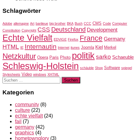
Schlagwörter
CMS
Adobe
allemagne
Art
banlieue
big brother
BKA
Bush
CCC
Code
Computer
Deutschland
CSS
Development
Constitution
Copyright
Echte Vielfalt
France
Germany
EDVIGE
Firefox
Internautin
HTML
Kiel
Joomla
Merkel
IE
Internet
itunes
politik
Netzkultur
sarko
Schaeuble
Opera
Paris
Photo
Schleswig-Holstein
Software
schäuble
Shop
spiegel
Video
Stylesheets
windows
XHTML
Suchen
nach:
Kategorien
community
(8)
culture
(22)
echte vielfalt
(24)
fail
(7)
germany
(42)
graphics
(4)
hometownglory
(3)