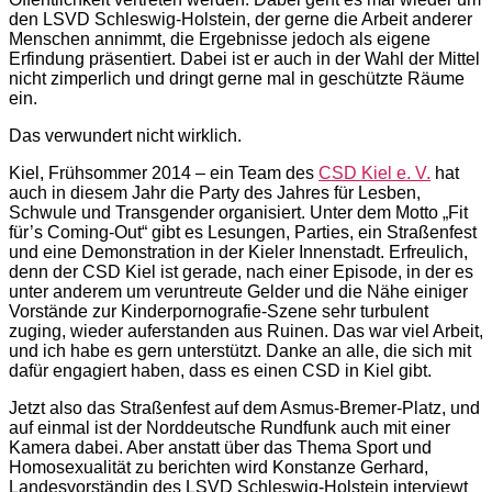
den LSVD Schleswig-Holstein, der gerne die Arbeit anderer
Menschen annimmt, die Ergebnisse jedoch als eigene
Erfindung präsentiert. Dabei ist er auch in der Wahl der Mittel
nicht zimperlich und dringt gerne mal in geschützte Räume
ein.
Das verwundert nicht wirklich.
Kiel, Frühsommer 2014 – ein Team des
CSD Kiel e. V.
hat
auch in diesem Jahr die Party des Jahres für Lesben,
Schwule und Transgender organisiert. Unter dem Motto „Fit
für’s Coming-Out“ gibt es Lesungen, Parties, ein Straßenfest
und eine Demonstration in der Kieler Innenstadt. Erfreulich,
denn der CSD Kiel ist gerade, nach einer Episode, in der es
unter anderem um veruntreute Gelder und die Nähe einiger
Vorstände zur Kinderpornografie-Szene sehr turbulent
zuging, wieder auferstanden aus Ruinen. Das war viel Arbeit,
und ich habe es gern unterstützt. Danke an alle, die sich mit
dafür engagiert haben, dass es einen CSD in Kiel gibt.
Jetzt also das Straßenfest auf dem Asmus-Bremer-Platz, und
auf einmal ist der Norddeutsche Rundfunk auch mit einer
Kamera dabei. Aber anstatt über das Thema Sport und
Homosexualität zu berichten wird Konstanze Gerhard,
Landesvorständin des LSVD Schleswig-Holstein interviewt