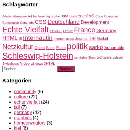
Schlagwörter
CMS
Adobe
allemagne
Art
banlieue
big brother
BKA
Bush
CCC
Code
Computer
Deutschland
CSS
Development
Constitution
Copyright
Echte Vielfalt
France
Germany
EDVIGE
Firefox
Internautin
HTML
Kiel
Joomla
Merkel
IE
Internet
itunes
politik
Netzkultur
sarko
Schaeuble
Opera
Paris
Photo
Schleswig-Holstein
Software
schäuble
Shop
spiegel
Video
Stylesheets
windows
XHTML
Suchen
nach:
Kategorien
community
(8)
culture
(22)
echte vielfalt
(24)
fail
(7)
germany
(42)
graphics
(4)
hometownglory
(3)
kiel
(6)