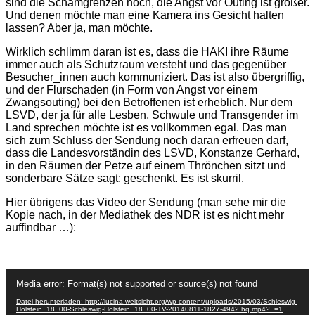
sind die Schamgrenzen hoch, die Angst vor Outing ist größer.
Und denen möchte man eine Kamera ins Gesicht halten
lassen? Aber ja, man möchte.
Wirklich schlimm daran ist es, dass die HAKI ihre Räume
immer auch als Schutzraum versteht und das gegenüber
Besucher_innen auch kommuniziert. Das ist also übergriffig,
und der Flurschaden (in Form von Angst vor einem
Zwangsouting) bei den Betroffenen ist erheblich. Nur dem
LSVD, der ja für alle Lesben, Schwule und Transgender im
Land sprechen möchte ist es vollkommen egal. Das man
sich zum Schluss der Sendung noch daran erfreuen darf,
dass die Landesvorständin des LSVD, Konstanze Gerhard,
in den Räumen der Petze auf einem Thrönchen sitzt und
sonderbare Sätze sagt: geschenkt. Es ist skurril.
Hier übrigens das Video der Sendung (man sehe mir die
Kopie nach, in der Mediathek des NDR ist es nicht mehr
auffindbar …):
Video-
Media error: Format(s) not supported or source(s) not found
Player
Datei herunterladen: http://lucina.weitsicht.org/wp-content/uploads/2015/03/Schleswig-
Holstein_18_00-Schleswig-Holstein_18_00-TV-20140811-1827-4942.hq.mp4?_=1