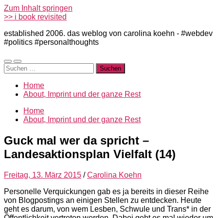
Zum Inhalt springen
>> i book revisited
established 2006. das weblog von carolina koehn - #webdev
#politics #personalthoughts
Mobile-
Suchfeld
Suchen
Menü
ein-/ausblenden
nach:
ein-/ausblenden
Home
About, Imprint und der ganze Rest
Home
About, Imprint und der ganze Rest
Guck mal wer da spricht –
Landesaktionsplan Vielfalt (14)
Freitag, 13. März 2015
/
Carolina Koehn
Personelle Verquickungen gab es ja bereits in dieser Reihe
von Blogpostings an einigen Stellen zu entdecken. Heute
geht es darum, von wem Lesben, Schwule und Trans* in der
Öffentlichkeit vertreten werden. Dabei geht es mal wieder um