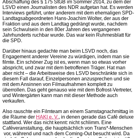
Abschaffung des § 175 StGB im Sommer 2014, zu dem der
LSVD einen Journalisten des NDR aufgetan hat. Es werden
Interviews geführt, unter anderem mit dem ehemaligen SPD-
Landtagsabgeordneten Hans-Joachim Wolter, der aus der
Fraktion und aus dem Landtag gedrängt wurde, nachdem
sein Schwulsein in den 80er Jahren des vergangenen
Jahrhunderts ruchbar wurde. Das war kein Ruhmesblatt für
die SPD.
Darüber hinaus gedachte man beim LSVD noch, das
Engagement anderer Vereine zu würdigen, indem man sie
filmte. Ein schöner Zug ist es, wenn man so etwas vorher
abspricht, und zwar mit dem betroffenen Träger. Hat man
aber nicht – die Arbeitsweise des LSVD beschränkte sich in
diesem Fall darauf, Einzelpersonen anzusprechen und sie
mit dem Ansinnen von Filmaufnahmen komplett zu
überrollen. Das geht genauso wie mit dem Bofrost-Vertreter,
und Wintergärten kann man mit dieser Methode auch
verkaufen.
Also rauschte ein Filmteam an einem Samstagnachmittag in
die Räume der
HAKI e. V.
, in denen gerade das Café deluxe
stattfand. Wer das nicht kennt: nicht schlimm. Eine
Caféveranstaltung, die hauptsächlich von Trans*-Menschen
vor, während und nach dem Coming-Out besucht wird. Da