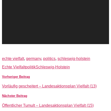
echte vielfalt
,
germany
,
politics
,
schleswig-holstein
Echte Vielfalt
politik
Schleswig-Holstein
Vorheriger Beitrag
Vorläufig gescheitert – Landesaktionsplan Vielfalt (13)
Nächster Beitrag
Öffentlicher Tumult – Landesaktionsplan Vielfalt (15)