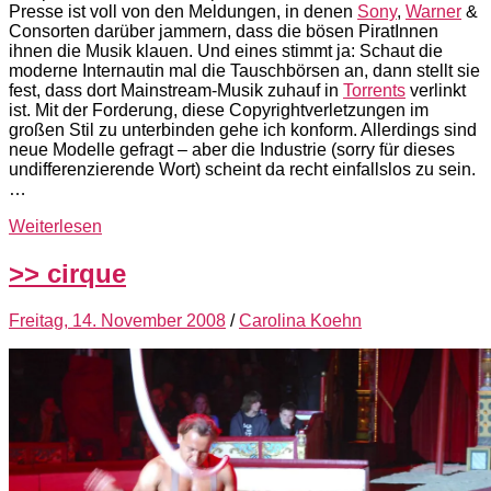
Presse ist voll von den Meldungen, in denen
Sony
,
Warner
&
Consorten darüber jammern, dass die bösen PiratInnen
ihnen die Musik klauen. Und eines stimmt ja: Schaut die
moderne Internautin mal die Tauschbörsen an, dann stellt sie
fest, dass dort Mainstream-Musik zuhauf in
Torrents
verlinkt
ist. Mit der Forderung, diese Copyrightverletzungen im
großen Stil zu unterbinden gehe ich konform. Allerdings sind
neue Modelle gefragt – aber die Industrie (sorry für dieses
undifferenzierende Wort) scheint da recht einfallslos zu sein.
…
Weiterlesen
>> cirque
Freitag, 14. November 2008
/
Carolina Koehn