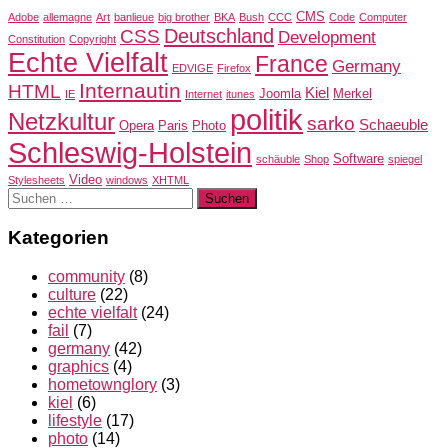
CMS
Adobe
allemagne
Art
banlieue
big brother
BKA
Bush
CCC
Code
Computer
Deutschland
CSS
Development
Constitution
Copyright
Echte Vielfalt
France
Germany
EDVIGE
Firefox
Internautin
HTML
Kiel
Joomla
Merkel
IE
Internet
itunes
politik
Netzkultur
sarko
Schaeuble
Opera
Paris
Photo
Schleswig-Holstein
Software
schäuble
Shop
spiegel
Video
Stylesheets
windows
XHTML
Suchen
nach:
Kategorien
community
(8)
culture
(22)
echte vielfalt
(24)
fail
(7)
germany
(42)
graphics
(4)
hometownglory
(3)
kiel
(6)
lifestyle
(17)
photo
(14)