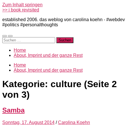
Zum Inhalt springen
>> i book revisited
established 2006. das weblog von carolina koehn - #webdev
#politics #personalthoughts
Mobile-
Suchfeld
Suchen
Menü
ein-/ausblenden
nach:
ein-/ausblenden
Home
About, Imprint und der ganze Rest
Home
About, Imprint und der ganze Rest
Kategorie:
culture
(Seite 2
von 3)
Samba
Sonntag, 17. August 2014
/
Carolina Koehn