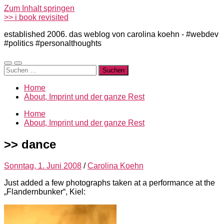
Zum Inhalt springen
>> i book revisited
established 2006. das weblog von carolina koehn - #webdev
#politics #personalthoughts
Mobile-
Suchfeld
Suchen
Menü
ein-/ausblenden
nach:
ein-/ausblenden
Home
About, Imprint und der ganze Rest
Home
About, Imprint und der ganze Rest
>> dance
Sonntag, 1. Juni 2008
/
Carolina Koehn
Just added a few photographs taken at a performance at the
„Flandernbunker“, Kiel: