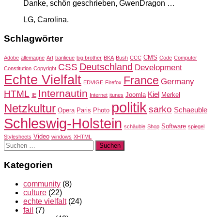
Danke, schön geschrieben, GwenDragon …
LG, Carolina.
Schlagwörter
CMS
Adobe
allemagne
Art
banlieue
big brother
BKA
Bush
CCC
Code
Computer
Deutschland
CSS
Development
Constitution
Copyright
Echte Vielfalt
France
Germany
EDVIGE
Firefox
Internautin
HTML
Kiel
Joomla
Merkel
IE
Internet
itunes
politik
Netzkultur
sarko
Schaeuble
Opera
Paris
Photo
Schleswig-Holstein
Software
schäuble
Shop
spiegel
Video
Stylesheets
windows
XHTML
Suchen
nach:
Kategorien
community
(8)
culture
(22)
echte vielfalt
(24)
fail
(7)