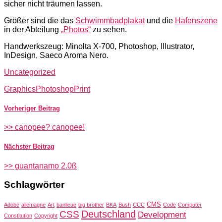
sicher nicht träumen lassen.
Größer sind die das
Schwimmbadplakat
und die
Hafenszene
in der Abteilung
„Photos“
zu sehen.
Handwerkszeug: Minolta X-700, Photoshop, Illustrator,
InDesign, Saeco Aroma Nero.
Uncategorized
Graphics
Photoshop
Print
Vorheriger Beitrag
>> canopee? canopee!
Nächster Beitrag
>> guantanamo 2.0ß
Schlagwörter
CMS
Adobe
allemagne
Art
banlieue
big brother
BKA
Bush
CCC
Code
Computer
Deutschland
CSS
Development
Constitution
Copyright