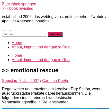
Zum Inhalt springen
>> i book revisited
established 2006. das weblog von carolina koehn - #webdev
#politics #personalthoughts
Mobile-
Suchfeld
Suchen
Menü
ein-/ausblenden
nach:
ein-/ausblenden
Home
About, Imprint und der ganze Rest
Home
About, Imprint und der ganze Rest
>> emotional rescue
Samstag, 7. Juli 2007
/
Carolina Koehn
Regenwetter und trotzdem ein kreativer Tag: Schön, wenn
ausdrucksstarke Plakate dabei herauskommen. Die
folgenden sind für eine schwul-lesbische
Veranstaltungsreihe in Kiel entstanden: