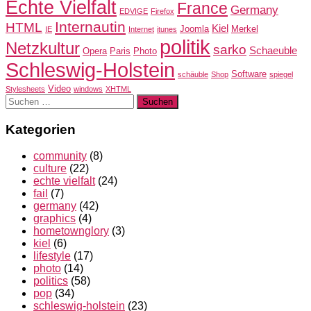
Echte Vielfalt
France
Germany
EDVIGE
Firefox
Internautin
HTML
Kiel
Joomla
Merkel
IE
Internet
itunes
politik
Netzkultur
sarko
Schaeuble
Opera
Paris
Photo
Schleswig-Holstein
Software
schäuble
Shop
spiegel
Video
Stylesheets
windows
XHTML
Suchen
nach:
Kategorien
community
(8)
culture
(22)
echte vielfalt
(24)
fail
(7)
germany
(42)
graphics
(4)
hometownglory
(3)
kiel
(6)
lifestyle
(17)
photo
(14)
politics
(58)
pop
(34)
schleswig-holstein
(23)