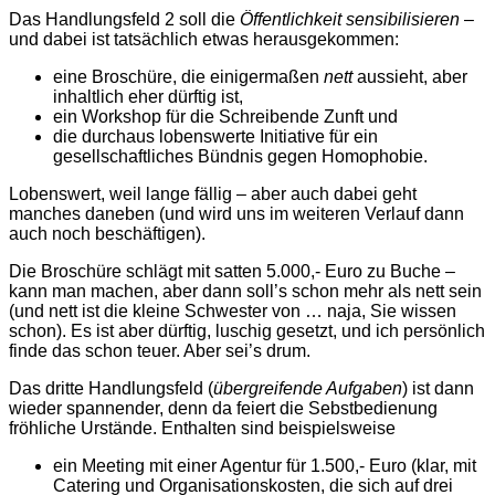
Das Handlungsfeld 2 soll die
Öffentlichkeit sensibilisieren
–
und dabei ist tatsächlich etwas herausgekommen:
eine Broschüre, die einigermaßen
nett
aussieht, aber
inhaltlich eher dürftig ist,
ein Workshop für die Schreibende Zunft und
die durchaus lobenswerte Initiative für ein
gesellschaftliches Bündnis gegen Homophobie.
Lobenswert, weil lange fällig – aber auch dabei geht
manches daneben (und wird uns im weiteren Verlauf dann
auch noch beschäftigen).
Die Broschüre schlägt mit satten 5.000,- Euro zu Buche –
kann man machen, aber dann soll’s schon mehr als nett sein
(und nett ist die kleine Schwester von … naja, Sie wissen
schon). Es ist aber dürftig, luschig gesetzt, und ich persönlich
finde das schon teuer. Aber sei’s drum.
Das dritte Handlungsfeld (
übergreifende Aufgaben
) ist dann
wieder spannender, denn da feiert die Sebstbedienung
fröhliche Urstände. Enthalten sind beispielsweise
ein Meeting mit einer Agentur für 1.500,- Euro (klar, mit
Catering und Organisationskosten, die sich auf drei