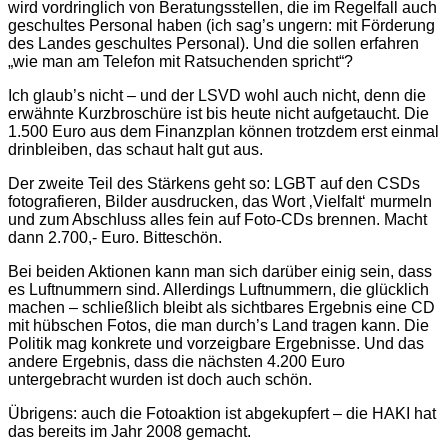
wird vordringlich von Beratungsstellen, die im Regelfall auch
geschultes Personal haben (ich sag’s ungern: mit Förderung
des Landes geschultes Personal). Und die sollen erfahren
„wie man am Telefon mit Ratsuchenden spricht“?
Ich glaub’s nicht – und der LSVD wohl auch nicht, denn die
erwähnte Kurzbroschüre ist bis heute nicht aufgetaucht. Die
1.500 Euro aus dem Finanzplan können trotzdem erst einmal
drinbleiben, das schaut halt gut aus.
Der zweite Teil des Stärkens geht so: LGBT auf den CSDs
fotografieren, Bilder ausdrucken, das Wort ‚Vielfalt‘ murmeln
und zum Abschluss alles fein auf Foto-CDs brennen. Macht
dann 2.700,- Euro. Bitteschön.
Bei beiden Aktionen kann man sich darüber einig sein, dass
es Luftnummern sind. Allerdings Luftnummern, die glücklich
machen – schließlich bleibt als sichtbares Ergebnis eine CD
mit hübschen Fotos, die man durch’s Land tragen kann. Die
Politik mag konkrete und vorzeigbare Ergebnisse. Und das
andere Ergebnis, dass die nächsten 4.200 Euro
untergebracht wurden ist doch auch schön.
Übrigens: auch die Fotoaktion ist abgekupfert – die HAKI hat
das bereits im Jahr 2008 gemacht.