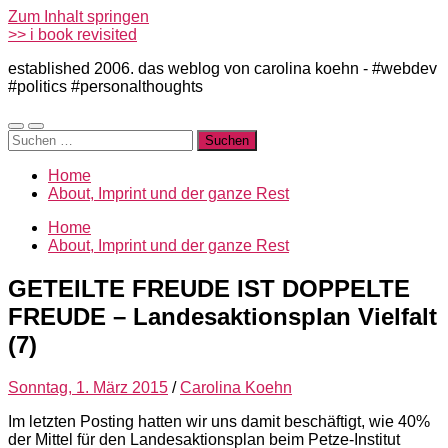
Zum Inhalt springen
>> i book revisited
established 2006. das weblog von carolina koehn - #webdev
#politics #personalthoughts
Mobile-
Suchfeld
Suchen
Menü
ein-/ausblenden
nach:
ein-/ausblenden
Home
About, Imprint und der ganze Rest
Home
About, Imprint und der ganze Rest
GETEILTE FREUDE IST DOPPELTE
FREUDE – Landesaktionsplan Vielfalt
(7)
Sonntag, 1. März 2015
/
Carolina Koehn
Im letzten Posting hatten wir uns damit beschäftigt, wie 40%
der Mittel für den Landesaktionsplan beim Petze-Institut