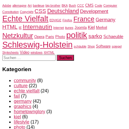
CMS
Adobe
allemagne
Art
banlieue
big brother
BKA
Bush
CCC
Code
Computer
Deutschland
CSS
Development
Constitution
Copyright
Echte Vielfalt
France
Germany
EDVIGE
Firefox
Internautin
HTML
Kiel
Joomla
Merkel
IE
Internet
itunes
politik
Netzkultur
sarko
Schaeuble
Opera
Paris
Photo
Schleswig-Holstein
Software
schäuble
Shop
spiegel
Video
Stylesheets
windows
XHTML
Suchen
nach:
Kategorien
community
(8)
culture
(22)
echte vielfalt
(24)
fail
(7)
germany
(42)
graphics
(4)
hometownglory
(3)
kiel
(6)
lifestyle
(17)
photo
(14)