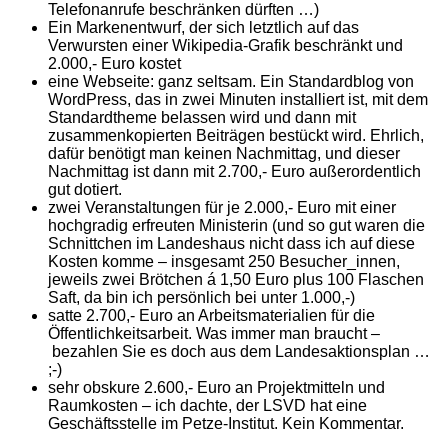
Telefonanrufe beschränken dürften …)
Ein Markenentwurf, der sich letztlich auf das
Verwursten einer Wikipedia-Grafik beschränkt und
2.000,- Euro kostet
eine Webseite: ganz seltsam. Ein Standardblog von
WordPress, das in zwei Minuten installiert ist, mit dem
Standardtheme belassen wird und dann mit
zusammenkopierten Beiträgen bestückt wird. Ehrlich,
dafür benötigt man keinen Nachmittag, und dieser
Nachmittag ist dann mit 2.700,- Euro außerordentlich
gut dotiert.
zwei Veranstaltungen für je 2.000,- Euro mit einer
hochgradig erfreuten Ministerin (und so gut waren die
Schnittchen im Landeshaus nicht dass ich auf diese
Kosten komme – insgesamt 250 Besucher_innen,
jeweils zwei Brötchen á 1,50 Euro plus 100 Flaschen
Saft, da bin ich persönlich bei unter 1.000,-)
satte 2.700,- Euro an Arbeitsmaterialien für die
Öffentlichkeitsarbeit. Was immer man braucht –
bezahlen Sie es doch aus dem Landesaktionsplan …
;-)
sehr obskure 2.600,- Euro an Projektmitteln und
Raumkosten – ich dachte, der LSVD hat eine
Geschäftsstelle im Petze-Institut. Kein Kommentar.