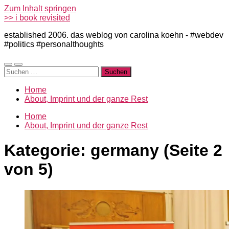
Zum Inhalt springen
>> i book revisited
established 2006. das weblog von carolina koehn - #webdev
#politics #personalthoughts
Mobile-
Suchfeld
Suchen
Menü
ein-/ausblenden
nach:
ein-/ausblenden
Home
About, Imprint und der ganze Rest
Home
About, Imprint und der ganze Rest
Kategorie:
germany
(Seite 2
von 5)