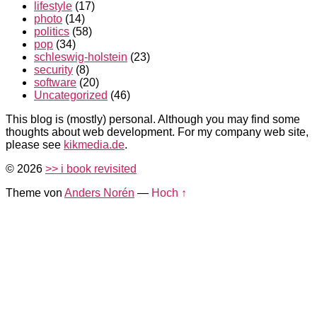
lifestyle
(17)
photo
(14)
politics
(58)
pop
(34)
schleswig-holstein
(23)
security
(8)
software
(20)
Uncategorized
(46)
This blog is (mostly) personal. Although you may find some
thoughts about web development. For my company web site,
please see
kikmedia.de
.
© 2026
>> i book revisited
Theme von
Anders Norén
—
Hoch ↑