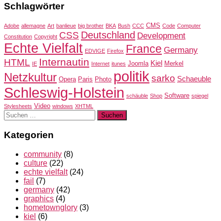
Schlagwörter
CMS
Adobe
allemagne
Art
banlieue
big brother
BKA
Bush
CCC
Code
Computer
Deutschland
CSS
Development
Constitution
Copyright
Echte Vielfalt
France
Germany
EDVIGE
Firefox
Internautin
HTML
Kiel
Joomla
Merkel
IE
Internet
itunes
politik
Netzkultur
sarko
Schaeuble
Opera
Paris
Photo
Schleswig-Holstein
Software
schäuble
Shop
spiegel
Video
Stylesheets
windows
XHTML
Suchen
nach:
Kategorien
community
(8)
culture
(22)
echte vielfalt
(24)
fail
(7)
germany
(42)
graphics
(4)
hometownglory
(3)
kiel
(6)