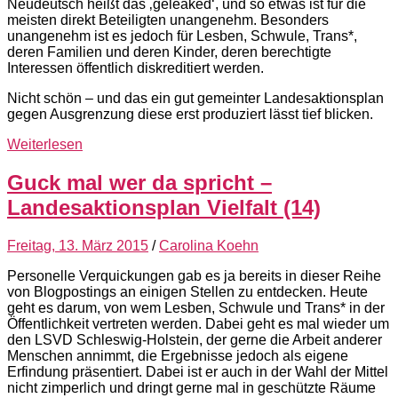
Neudeutsch heißt das ‚geleaked‘, und so etwas ist für die
meisten direkt Beteiligten unangenehm. Besonders
unangenehm ist es jedoch für Lesben, Schwule, Trans*,
deren Familien und deren Kinder, deren berechtigte
Interessen öffentlich diskreditiert werden.
Nicht schön – und das ein gut gemeinter Landesaktionsplan
gegen Ausgrenzung diese erst produziert lässt tief blicken.
Weiterlesen
Guck mal wer da spricht –
Landesaktionsplan Vielfalt (14)
Freitag, 13. März 2015
/
Carolina Koehn
Personelle Verquickungen gab es ja bereits in dieser Reihe
von Blogpostings an einigen Stellen zu entdecken. Heute
geht es darum, von wem Lesben, Schwule und Trans* in der
Öffentlichkeit vertreten werden. Dabei geht es mal wieder um
den LSVD Schleswig-Holstein, der gerne die Arbeit anderer
Menschen annimmt, die Ergebnisse jedoch als eigene
Erfindung präsentiert. Dabei ist er auch in der Wahl der Mittel
nicht zimperlich und dringt gerne mal in geschützte Räume